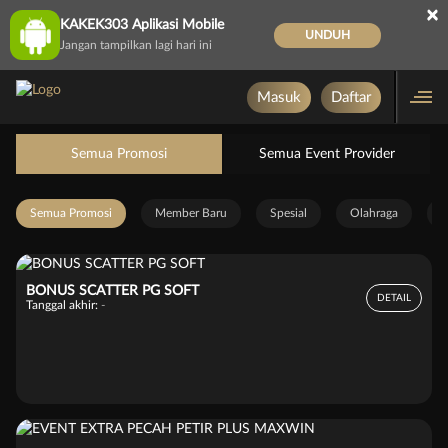
×
KAKEK303 Aplikasi Mobile
UNDUH
Jangan tampilkan lagi hari ini
Masuk
Daftar
Semua Promosi
Semua Event Provider
Semua Promosi
Member Baru
Spesial
Olahraga
L
BONUS SCATTER PG SOFT
DETAIL
Tanggal akhir:
-