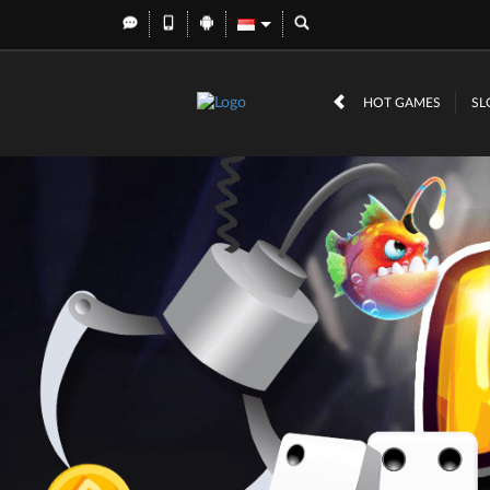
HOT GAMES
SL