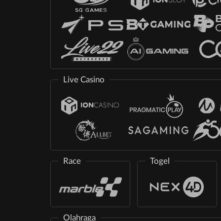
Live Casino
Race
Togel
Olahraga