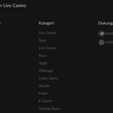
n Live Casino
m
Kategori
Dukung
Hot Games
Kakek
Slots
+628
Live Casino
Race
Togel
Olahraga
Crash Game
Arcade
Poker
E-Sports
Sabung Ayam