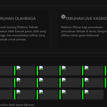
ARUHAN OLAHRAGA
TARUHAN LIVE KASIN
book Gaming Platform Terbaik
Platform Pilihan bagi perusahaan-
rkan lebih banyak game, odds yang
perusahaan terbaik di dunia, dengan
tinggi, dan menyediakan pilihan yang
pilihan variasi game terbanyak
banyak untuk pemain.
arikan tidak dapat diproses