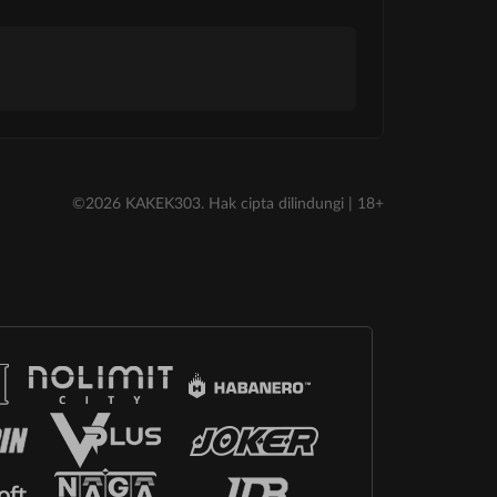
©2026 KAKEK303. Hak cipta dilindungi | 18+