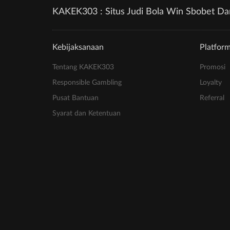
KAKEK303 : Situs Judi Bola Win Sbobet Da
Kebijaksanaan
Platfor
Tentang KAKEK303
Promosi
Responsible Gambling
Loyalty
Pusat Bantuan
Referral
Syarat dan Ketentuan