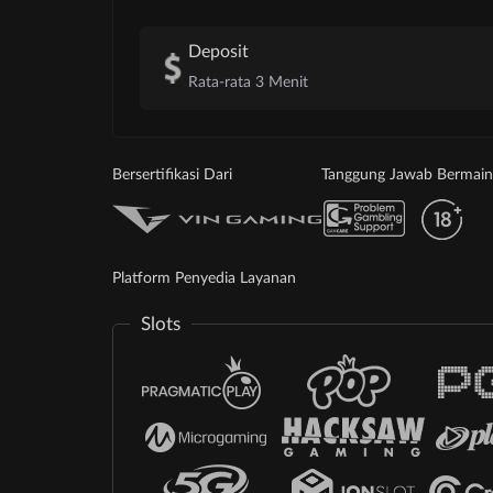
Deposit
Rata-rata 3 Menit
Bersertifikasi Dari
Tanggung Jawab Bermain
Platform Penyedia Layanan
Slots