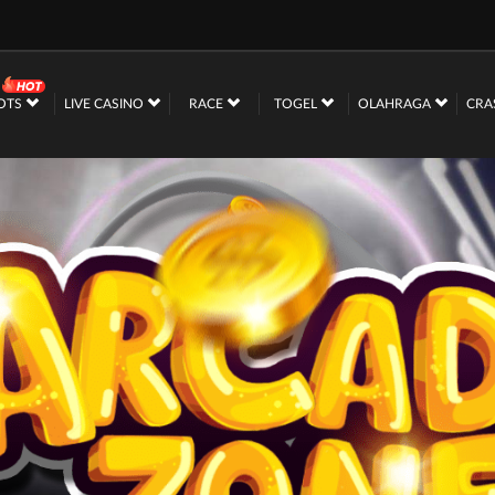
OTS
LIVE CASINO
RACE
TOGEL
OLAHRAGA
CRA