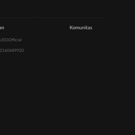
an
Komunitas
303Official
2160689920