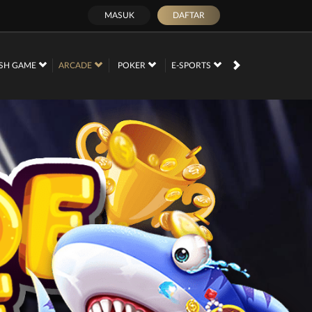
MASUK
DAFTAR
SH GAME
ARCADE
POKER
E-SPORTS
SABUNG AYAM