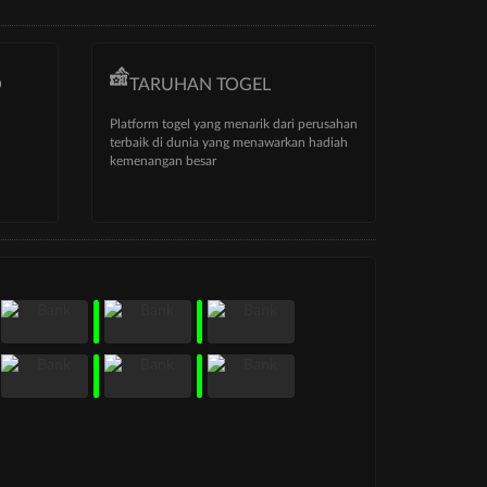
O
TARUHAN TOGEL
Platform togel yang menarik dari perusahan
terbaik di dunia yang menawarkan hadiah
kemenangan besar