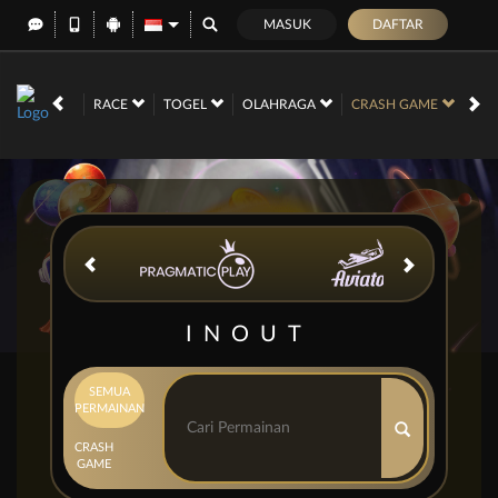
MASUK
DAFTAR
VE CASINO
RACE
TOGEL
OLAHRAGA
CRASH GAME
AR
INOUT
SEMUA
PERMAINAN
CRASH
GAME