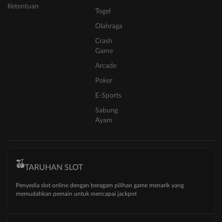
Ketentuan
Togel
Olahraga
Crash
Game
Arcade
Poker
E-Sports
Sabung
Ayam
TARUHAN SLOT
Penyedia slot online dengan beragam pilihan game menarik yang
memudahkan pemain untuk mencapai jackpot