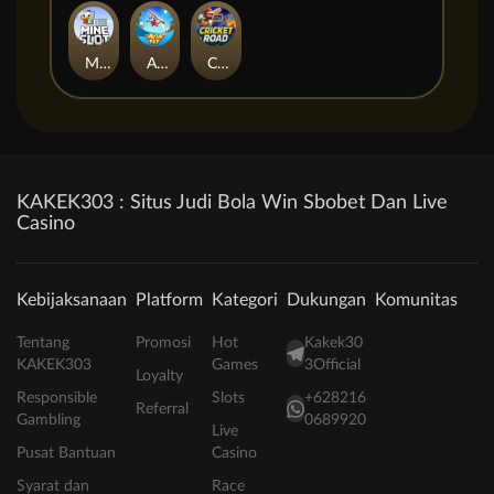
Mine Slot
AviaFly
Cricket Road
KAKEK303 : Situs Judi Bola Win Sbobet Dan Live
Casino
Kebijaksanaan
Platform
Kategori
Dukungan
Komunitas
Tentang
Promosi
Hot
Kakek30
KAKEK303
Games
3Official
Loyalty
Responsible
Slots
+628216
Referral
Gambling
0689920
Live
Pusat Bantuan
Casino
Syarat dan
Race