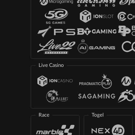
Live Casino
Race
Togel