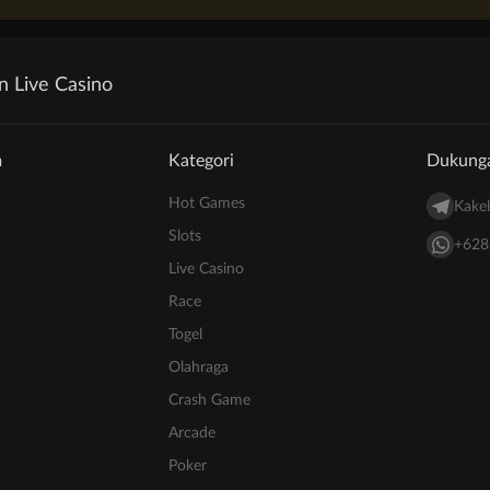
n Live Casino
m
Kategori
Dukung
Hot Games
Kakek
Slots
+628
Live Casino
Race
Togel
Olahraga
Crash Game
Arcade
Poker