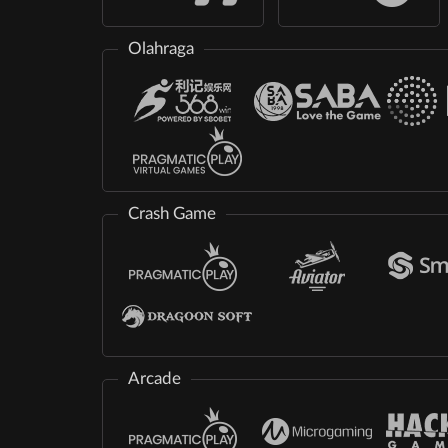
Olahraga
Crash Game
Arcade