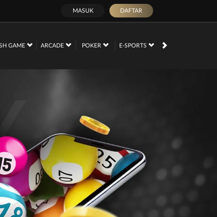
MASUK
DAFTAR
SH GAME
ARCADE
POKER
E-SPORTS
SABUNG AYAM