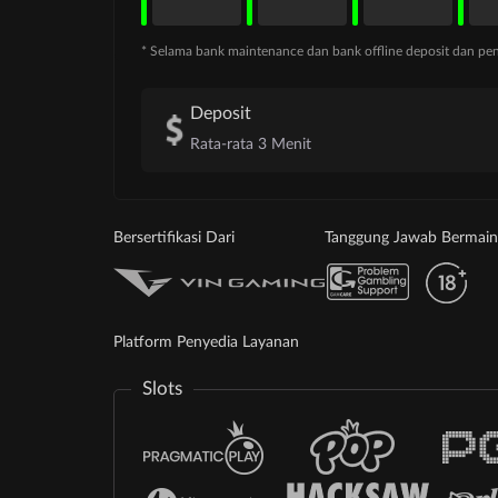
* Selama bank maintenance dan bank offline deposit dan pen
Deposit
Rata-rata 3 Menit
Bersertifikasi Dari
Tanggung Jawab Bermain
Platform Penyedia Layanan
Slots