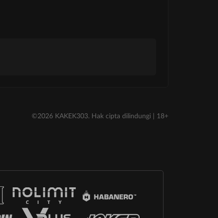
©2026 KAKEK303. Hak cipta dilindungi | 18+