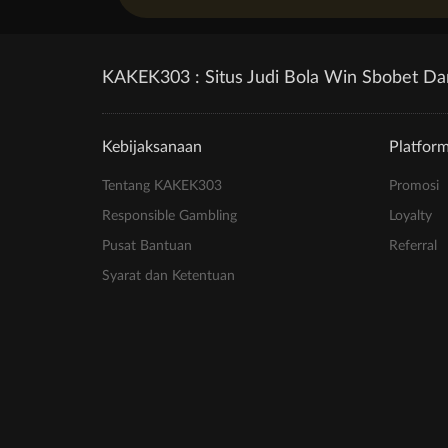
KAKEK303 : Situs Judi Bola Win Sbobet Da
Kebijaksanaan
Platfor
Tentang KAKEK303
Promosi
Responsible Gambling
Loyalty
Pusat Bantuan
Referral
Syarat dan Ketentuan