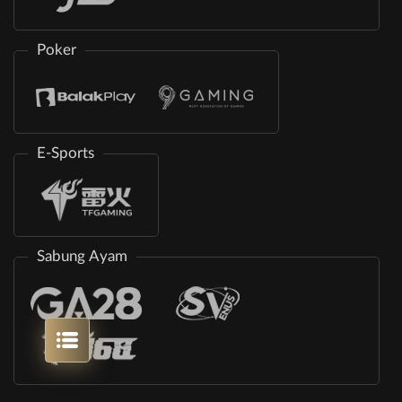
Poker
E-Sports
Sabung Ayam