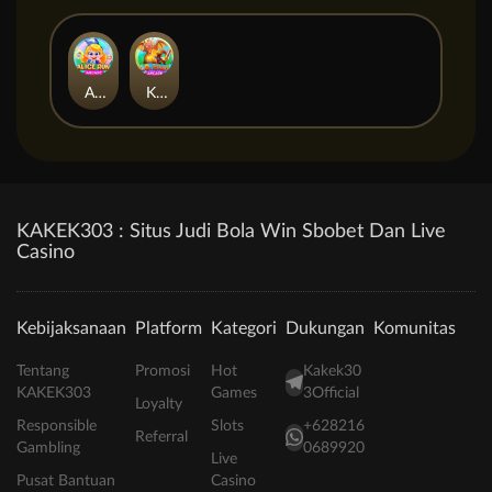
Alice Run
K.O. Island
KAKEK303 : Situs Judi Bola Win Sbobet Dan Live
Casino
Kebijaksanaan
Platform
Kategori
Dukungan
Komunitas
Tentang
Promosi
Hot
Kakek30
KAKEK303
Games
3Official
Loyalty
Responsible
Slots
+628216
Referral
Gambling
0689920
Live
Pusat Bantuan
Casino