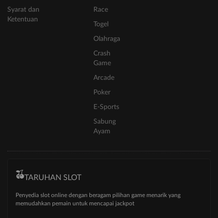
Syarat dan
Race
Ketentuan
Togel
Olahraga
Crash
Game
Arcade
Poker
E-Sports
Sabung
Ayam
TARUHAN SLOT
Penyedia slot online dengan beragam pilihan game menarik yang
memudahkan pemain untuk mencapai jackpot