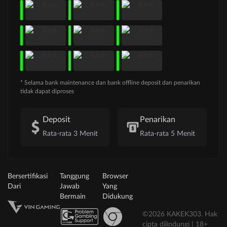
* Selama bank maintenance dan bank offline deposit dan penarikan
tidak dapat diproses
Deposit
Penarikan
Rata-rata 3 Menit
Rata-rata 5 Menit
Bersertifikasi
Tanggung
Browser
Dari
Jawab
Yang
Bermain
Didukung
©2026 KAKEK303. Hak
cipta dilindungi | 18+