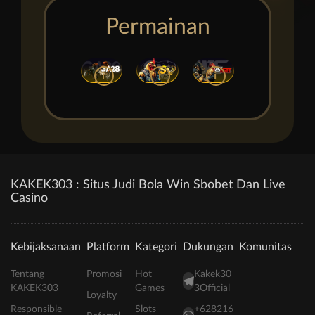
Permainan
i
i
i
KAKEK303 : Situs Judi Bola Win Sbobet Dan Live
Casino
Kebijaksanaan
Platform
Kategori
Dukungan
Komunitas
Tentang
Promosi
Hot
Kakek30
KAKEK303
Games
3Official
Loyalty
Responsible
Slots
+628216