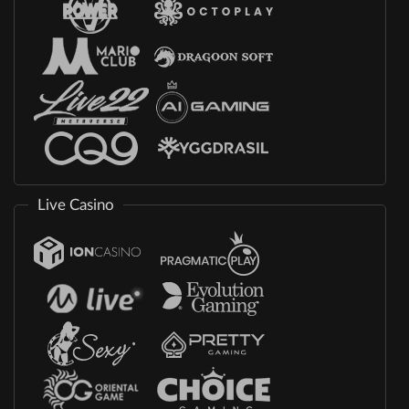
Live Casino