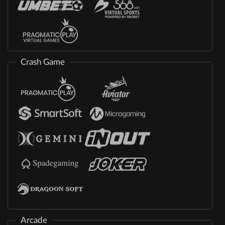
Crash Game
Arcade