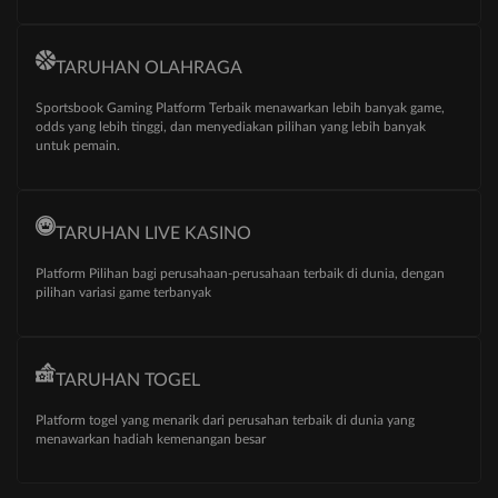
TARUHAN OLAHRAGA
Sportsbook Gaming Platform Terbaik menawarkan lebih banyak game,
odds yang lebih tinggi, dan menyediakan pilihan yang lebih banyak
untuk pemain.
TARUHAN LIVE KASINO
Platform Pilihan bagi perusahaan-perusahaan terbaik di dunia, dengan
pilihan variasi game terbanyak
TARUHAN TOGEL
Platform togel yang menarik dari perusahan terbaik di dunia yang
menawarkan hadiah kemenangan besar