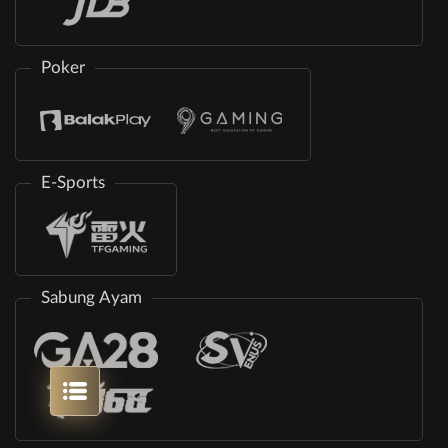
Poker
E-Sports
Sabung Ayam