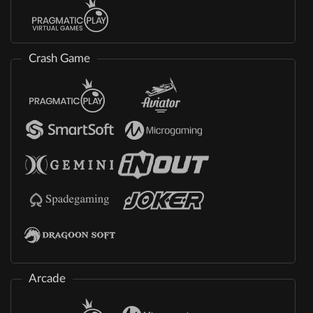
Crash Game
Arcade