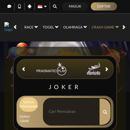
MASUK
DAFTAR
VE CASINO
RACE
TOGEL
OLAHRAGA
CRASH GAME
AR
JOKER
SEMUA
PERMAINAN
CRASH
GAME