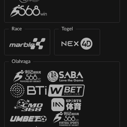
Race
Togel
Olahraga