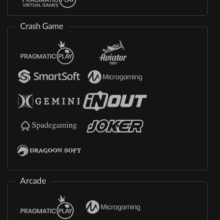
Crash Game
Arcade