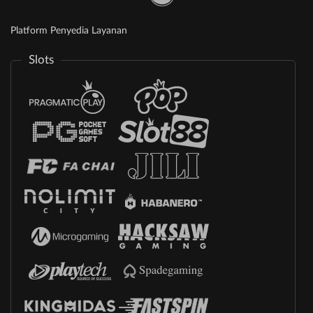
Platform Penyedia Layanan
Slots