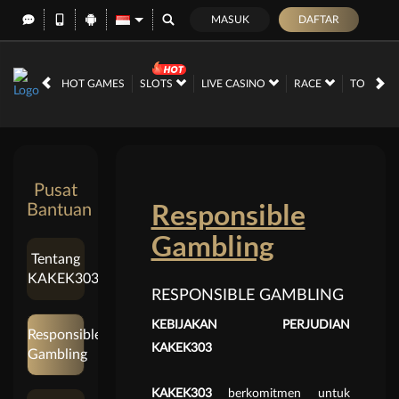
MASUK
DAFTAR
HOT GAMES
SLOTS
LIVE CASINO
RACE
TOGEL
Pusat
Responsible
Bantuan
Gambling
Tentang
KAKEK303
RESPONSIBLE GAMBLING
KEBIJAKAN PERJUDIAN
Responsible
KAKEK303
Gambling
KAKEK303
berkomitmen untuk