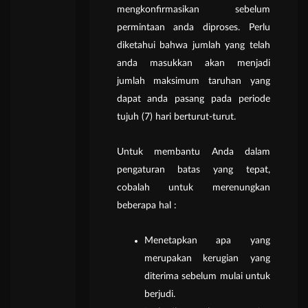
mengkonfirmasikan sebelum
permintaan anda diproses. Perlu
diketahui bahwa jumlah yang telah
anda masukkan akan menjadi
jumlah maksimum taruhan yang
dapat anda pasang pada periode
tujuh (7) hari berturut-turut.
Untuk membantu Anda dalam
pengaturan batas yang tepat,
cobalah untuk merenungkan
beberapa hal :
Menetapkan apa yang
merupakan kerugian yang
diterima sebelum mulai untuk
berjudi.