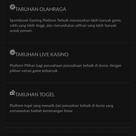
TARUHAN OLAHRAGA
Sportsbook Gaming Platform Terbaik menawarkan lebih banyak game,
odds yang lebih tinggi, dan menyediakan pilihan yang lebih banyak
untuk pemain.
TARUHAN LIVE KASINO
Platform Pilihan bagi perusahaan-perusahaan terbaik di dunia, dengan
pilihan variasi game terbanyak
TARUHAN TOGEL
Platform togel yang menarik dari perusahan terbaik di dunia yang
menawarkan hadiah kemenangan besar