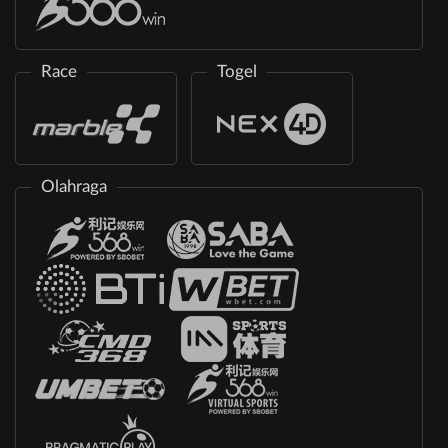
Race
Togel
Olahraga