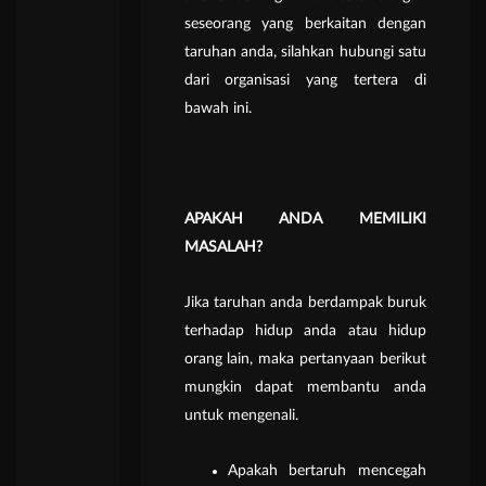
seseorang yang berkaitan dengan
taruhan anda, silahkan hubungi satu
dari organisasi yang tertera di
bawah ini.
APAKAH ANDA MEMILIKI
MASALAH?
Jika taruhan anda berdampak buruk
terhadap hidup anda atau hidup
orang lain, maka pertanyaan berikut
mungkin dapat membantu anda
untuk mengenali.
Apakah bertaruh mencegah