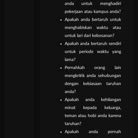
anda untuk menghadiri
pekerjaan atau kampus anda?
Apakah anda bertaruh untuk
menghabiskan waktu atau
untuk lari dari kebosanan?
Apakah anda bertaruh sendiri
untuk periode waktu yang
lama?
Pernahkah orang lain
mengkritik anda sehubungan
dengan kebiasaan taruhan
anda?
Apakah anda kehilangan
minat kepada keluarga,
teman atau hobi anda karena
taruhan?
Apakah anda pernah