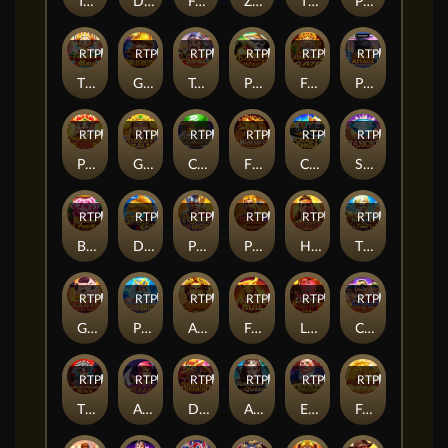
Taichi Lion Dance
Dragon Treasure
Fever 777
Zorro
Three Kings
Pharaoh Treasures
RTP
90%
RTP
91%
RTP
84%
RTP
90%
RTP
86%
RTP
80%
Tianhou Mazu
Gold Rush
Toy Soldiers
Panda Warrior
Fortune Gate
Pirate Attack
RTP
89%
RTP
94%
RTP
82%
RTP
79%
RTP
92%
RTP
89%
Prosperity 168
Great Wealth
Caribbean Treasure
Flame Wolves
Crazy Penguin
Super Diamond
RTP
89%
RTP
86%
RTP
95%
RTP
87%
RTP
87%
RTP
84%
Blossom of Fortune
Dragon Gate
Power Of Thor
Persian Empire
Heracles
The King Of Olympus
RTP
84%
RTP
82%
RTP
82%
RTP
85%
RTP
86%
RTP
84%
Grande Fortune
Poseidon
Apollo
Fortune Bull
Lucky Little Devil
Crazy Thieves
RTP
87%
RTP
93%
RTP
80%
RTP
95%
RTP
89%
RTP
86%
The Unsurpassed Grace
Aladdin
Dancing Dragon
Amazon Queen
Estate Rich Man
Fortune Koi