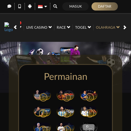
MASUK
DAFTAR
S
SLOTS
LIVE CASINO
RACE
TOGEL
OLAHRAGA
CR
Permainan
i
i
i
i
i
i
i
i
i