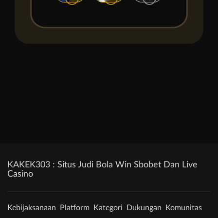
KAKEK303 : Situs Judi Bola Win Sbobet Dan Live
Casino
Kebijaksanaan
Platform
Kategori
Dukungan
Komunitas