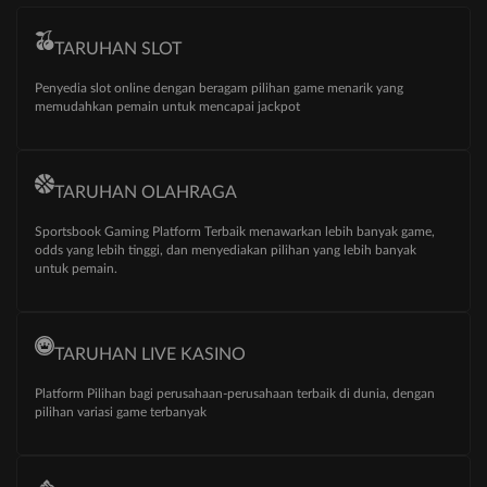
TARUHAN SLOT
Penyedia slot online dengan beragam pilihan game menarik yang
memudahkan pemain untuk mencapai jackpot
TARUHAN OLAHRAGA
Sportsbook Gaming Platform Terbaik menawarkan lebih banyak game,
odds yang lebih tinggi, dan menyediakan pilihan yang lebih banyak
untuk pemain.
TARUHAN LIVE KASINO
Platform Pilihan bagi perusahaan-perusahaan terbaik di dunia, dengan
pilihan variasi game terbanyak