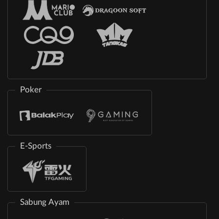
Poker
E-Sports
Sabung Ayam