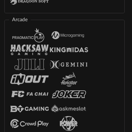
Arcade