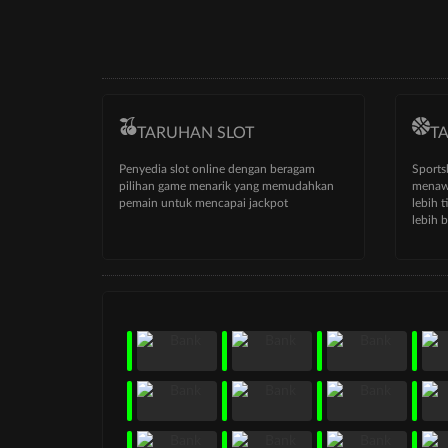
TARUHAN SLOT
T
Penyedia slot online dengan beragam
Sports
pilihan game menarik yang memudahkan
menawa
pemain untuk mencapai jackpot
lebih 
lebih 