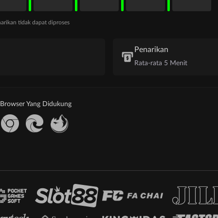
arikan tidak dapat diproses
Penarikan
Rata-rata 5 Menit
Browser Yang Didukung