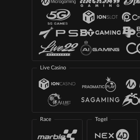
Live Casino
Race
Togel