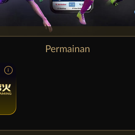
Permainan
i