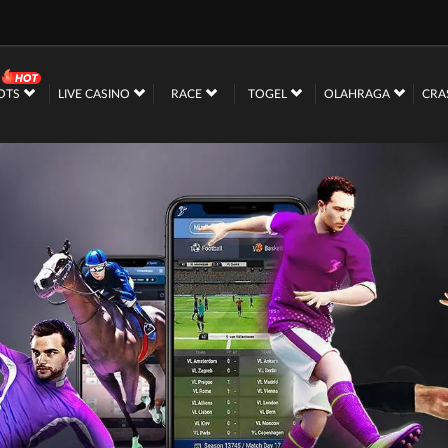
OTS
LIVE CASINO
RACE
TOGEL
OLAHRAGA
CRA