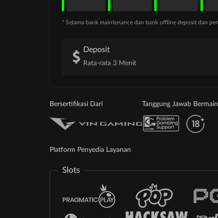
* Selama bank maintenance dan bank offline deposit dan pen
Deposit
Rata-rata 3 Menit
Bersertifikasi Dari
Tanggung Jawab Bermain
Platform Penyedia Layanan
Slots