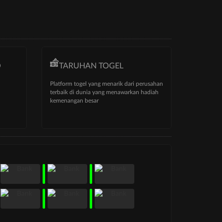
O
TARUHAN TOGEL
Platform togel yang menarik dari perusahan
terbaik di dunia yang menawarkan hadiah
kemenangan besar