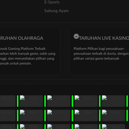
E-Sports
Sabung Ayam
ARUHAN OLAHRAGA
TARUHAN LIVE KASIN
book Gaming Platform Terbaik
Platform Pilihan bagi perusahaan-
rkan lebih banyak game, odds yang
perusahaan terbaik di dunia, dengan
tinggi, dan menyediakan pilihan yang
pilihan variasi game terbanyak
banyak untuk pemain.