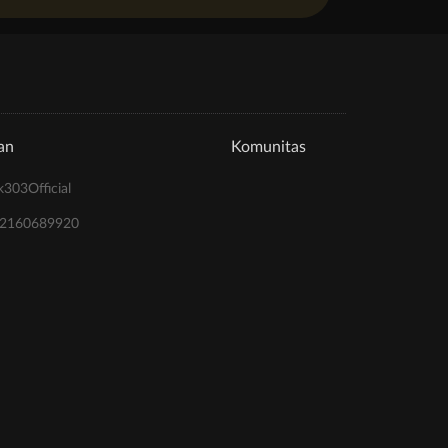
an
Komunitas
303Official
2160689920