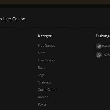
n Live Casino
m
Kategori
Dukung
Hot Games
Kakek
Slots
+628
Live Casino
Race
Togel
Olahraga
Crash Game
Arcade
Poker