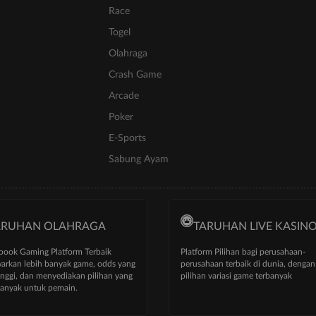
Race
Togel
Olahraga
Crash Game
Arcade
Poker
E-Sports
Sabung Ayam
ARUHAN OLAHRAGA
TARUHAN LIVE KASIN
book Gaming Platform Terbaik
Platform Pilihan bagi perusahaan-
rkan lebih banyak game, odds yang
perusahaan terbaik di dunia, dengan
tinggi, dan menyediakan pilihan yang
pilihan variasi game terbanyak
banyak untuk pemain.