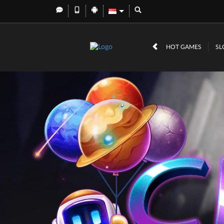
HOT GAMES
SL