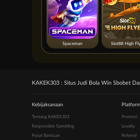
Spaceman
Slot88 High Fl
KAKEK303 : Situs Judi Bola Win Sbobet Da
Kebijaksanaan
Platfor
Tentang KAKEK303
Promosi
Responsible Gambling
Loyalty
Pusat Bantuan
Referral