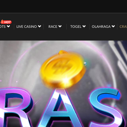
OTS
LIVE CASINO
RACE
TOGEL
OLAHRAGA
CRA