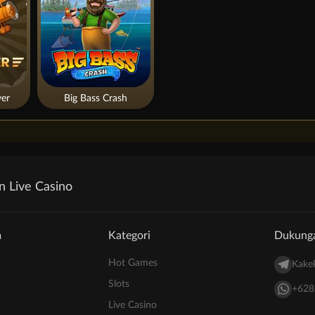
yer
Big Bass Crash
n Live Casino
m
Kategori
Dukung
Hot Games
Kakek
Slots
+628
Live Casino