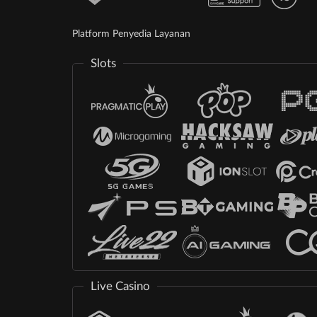
Platform Penyedia Layanan
Slots
Live Casino