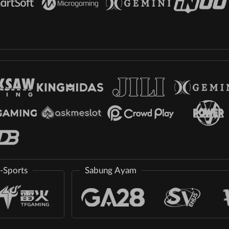
-Sports
Sabung Ayam