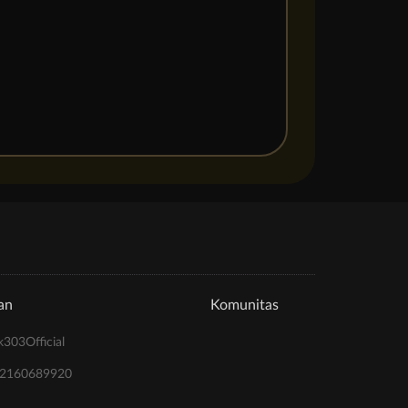
an
Komunitas
303Official
2160689920