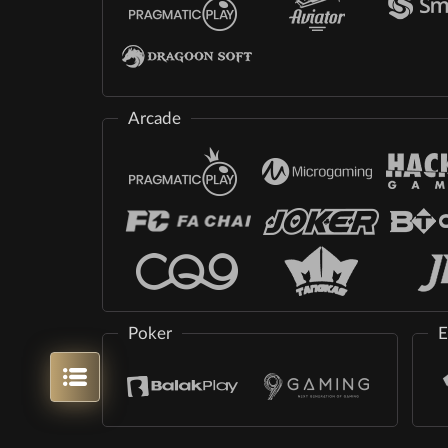
Arcade
Poker
E