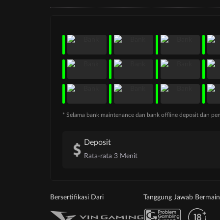
* Selama bank maintenance dan bank offline deposit dan pen
Deposit
Rata-rata 3 Menit
Bersertifikasi Dari
Tanggung Jawab Bermain