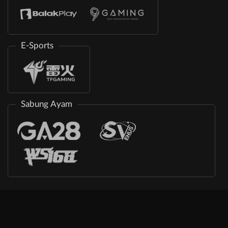
E-Sports
Sabung Ayam