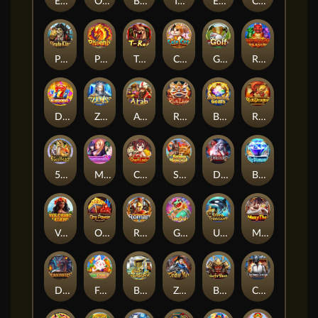
Egypt Oracle
Odin Territory
Bonus Cat
Toy Pop
Egypt Dynasty
Candy Dynasty
Pirate King
Phoenix
T-Rex
Coin Cat
Golf
Red Dragon’s Treasure
Diamond 7
Zeus
Arab
Rich Lion
Booming Gems
Rich Dragon
5 God Beast
Many Beauties
Chef Lady
Stone Hominid
Dracula
Big Diamond
Volcanic Legend
Ore Power
Roman
Golden Snake
Ultra Treasure
Muay Thai
Dragonburst
Farm Family
Bust Treasury
ZHAO YUN
Bakufu Shogun
Chicken Dinner