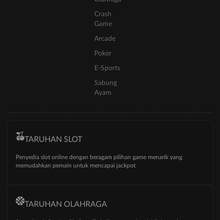
Crash
Game
Arcade
Poker
E-Sports
Sabung
Ayam
TARUHAN SLOT
Penyedia slot online dengan beragam pilihan game menarik yang
memudahkan pemain untuk mencapai jackpot
TARUHAN OLAHRAGA