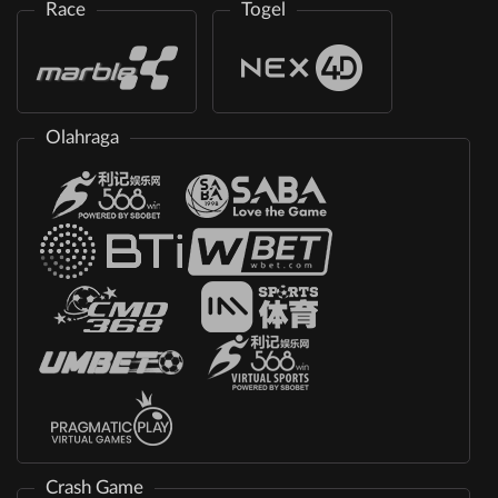
Race
Togel
Olahraga
Crash Game