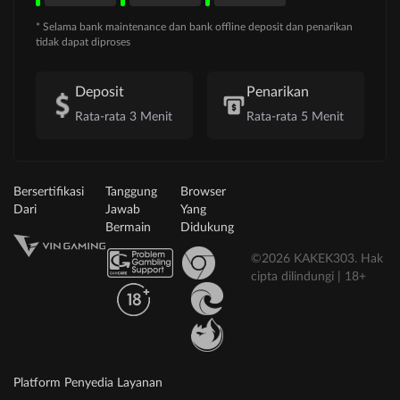
* Selama bank maintenance dan bank offline deposit dan penarikan
tidak dapat diproses
Deposit
Penarikan
Rata-rata 3 Menit
Rata-rata 5 Menit
Bersertifikasi
Tanggung
Browser
Dari
Jawab
Yang
Bermain
Didukung
©2026 KAKEK303. Hak
cipta dilindungi | 18+
Platform Penyedia Layanan