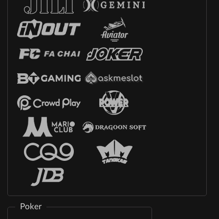
Poker