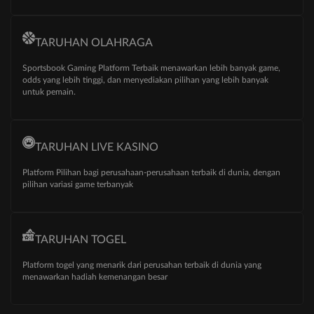
TARUHAN OLAHRAGA
Sportsbook Gaming Platform Terbaik menawarkan lebih banyak game,
odds yang lebih tinggi, dan menyediakan pilihan yang lebih banyak
untuk pemain.
TARUHAN LIVE KASINO
Platform Pilihan bagi perusahaan-perusahaan terbaik di dunia, dengan
pilihan variasi game terbanyak
TARUHAN TOGEL
Platform togel yang menarik dari perusahan terbaik di dunia yang
menawarkan hadiah kemenangan besar