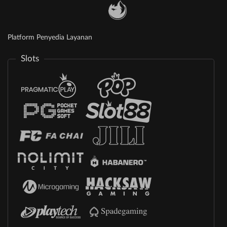
Platform Penyedia Layanan
Slots