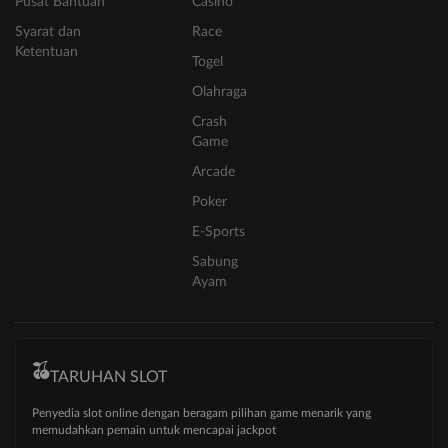
Pusat Bantuan
Casino
Syarat dan
Race
Ketentuan
Togel
Olahraga
Crash
Game
Arcade
Poker
E-Sports
Sabung
Ayam
TARUHAN SLOT
Penyedia slot online dengan beragam pilihan game menarik yang
memudahkan pemain untuk mencapai jackpot